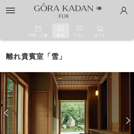
日程・人数
客室
プラン
カート
離れ貴賓室「雪」