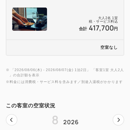
＜鮨・鉄板焼・割烹 ご希望の場合＞
大人
2
名
1
室
税・サービス料込
ご予約完了後「予約完了メール」が届きますので、大
417,700
合計
円
変お手数をお掛けしますが、予約完了メールの下部に
ある【ダイニングでの鮨・鉄板焼・カウンター割烹へ
のアップグレードご希望の方】の各店舗のリンクから
空室なし
ご希望のお食事処のご予約をお願い申し上げます。
※ 「
2026/08/06(木)
- 2026/08/07(金)
1泊2日
」 「
客室1室 大人2人
尚、ご宿泊日以外のお日にちをお選びいただいた場合
」の合計額を表示
は無効となりますのでご注意ください。
※料金には消費税・サービス料を含みます／別途入湯税がかかります
また、ご希望日時のお席がお取りできなかった場合の
ご夕食は「懐石料理」でのご提供となりますこと、ご
この客室の空室状況
了承くださいませ。
8
2026
＜ベッドタイプ＞