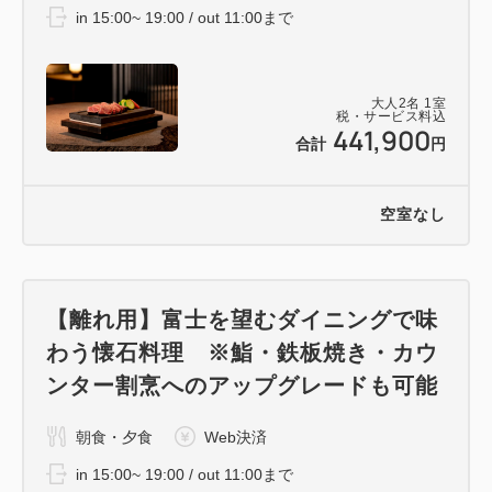
in 15:00~ 19:00 / out 11:00まで
ースに限られます
畳の上には上げないようお願い申し上げます
また、レセプション棟/客室棟/大浴場棟への立入り
大人
2
名
1
室
はご遠慮ください
税・サービス料込
441,900
合計
円
・ベッド/ボウルセット/ドックケージ/トイレシートを
ご利用頂けます
・ドッグフードは含まれていない為、食べ慣れた物を
空室なし
ご持参ください
詳細の内容につきましては、公式HPのお部屋案内に
【離れ用】富士を望むダイニングで味
ございますファクトシートをご確認くださいませ
わう懐石料理 ※鮨・鉄板焼き・カウ
ンター割烹へのアップグレードも可能
＜お食事場所（朝/夜）＞
本館ダイニングでのご提供となります
朝食・夕食
Web決済
12歳以下お子様が同伴の場合、個室でのご案内とな
in 15:00~ 19:00 / out 11:00まで
ります