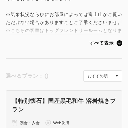
※気象状況ならびにお部屋によっては富士山がご覧い
ただけない場合がありますことご了承くださいませ。
※こちらの客室はドッグフレンドリールームとなりま
す。
すべて表示
愛犬とご利用のお客様はこちらをご一読ください。
ードッグフレンドリールームご利用条件ー
・１部屋につき体重15kg以下の愛犬１匹が滞在可能
0
選べるプラン：
です
猫などその他動物はお受けできません
・ご滞在には、１匹につき13,000円(税込)を申し受け
【特別懐石】国産黒毛和牛 溶岩焼きプ
ます
ラン
・ご予約完了後ワクチン接種証明書の提出が必須とな
ります
朝食・夕食
Web決済
・客室内での立ち入り可能なエリアは、玄関土間スペ