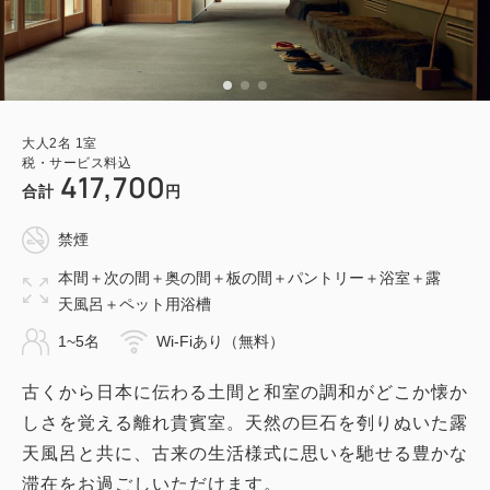
大人
2
名
1
室
税・サービス料込
417,700
合計
円
禁煙
本間＋次の間＋奥の間＋板の間＋パントリー＋浴室＋露
天風呂＋ペット用浴槽
1~5名
Wi-Fiあり（無料）
古くから日本に伝わる土間と和室の調和がどこか懐か
しさを覚える離れ貴賓室。天然の巨石を刳りぬいた露
天風呂と共に、古来の生活様式に思いを馳せる豊かな
滞在をお過ごしいただけます。