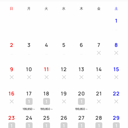
畳ベッド
日
月
火
水
木
金
土
1
＜客室設備＞
空気清浄機、WIFI無料接続、スマートテレビ、CNN
放送、ウォシュレットトイレ、ミニバー、電気ケト
2
3
4
5
6
7
8
ル、ミネラルウォーター、煎茶と茶器のセット、グラ
ス、ボトルオープナー、マドラー、セーフティーボッ
クス、文箱と便箋セット、浴衣、寝巻き、ヘアードラ
9
10
11
12
13
14
15
イヤー
16
17
18
19
20
21
22
1
1
1
199,850
～
199,850
～
199,850
～
23
24
25
26
27
28
29
1
1
1
1
1
1
1