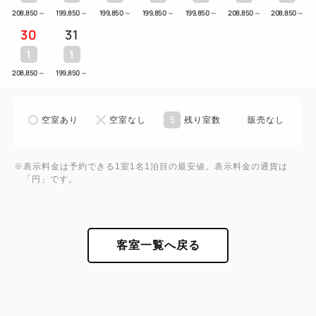
208,850
～
199,850
～
199,850
～
199,850
～
199,850
～
208,850
～
208,850
～
30
31
1
1
208,850
～
199,850
～
5
空室あり
空室なし
残り室数
販売なし
※表示料金は予約できる1室1名1泊目の最安値。表示料金の通貨は
「円」です。
客室一覧へ戻る