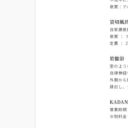
泉質：ア
貸切風
自家源泉
泉質 ：
定員 ： 
岩盤浴
室のよう
自律神経
外側から
排出し、
KADA
営業時間
※別料金