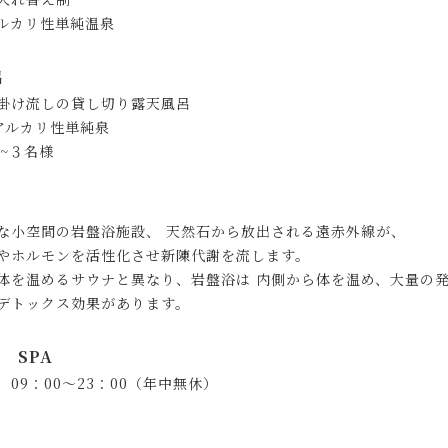
ルカリ性単純温泉
呂
掛け流しの貸し切り露天風呂
 アルカリ性単純泉
2~３名様
な小空間の岩盤浴施設、 天然石から放出される遠赤外線が、
やホルモンを活性化させ新陳代謝を流します。
体を温めるサウナと異なり、岩盤浴は 内側から体を温め、大量の
デトックス効果があります。
N SPA
 09：00～23：00（年中無休）