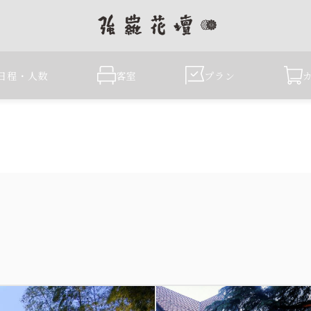
日程・人数
客室
プラン