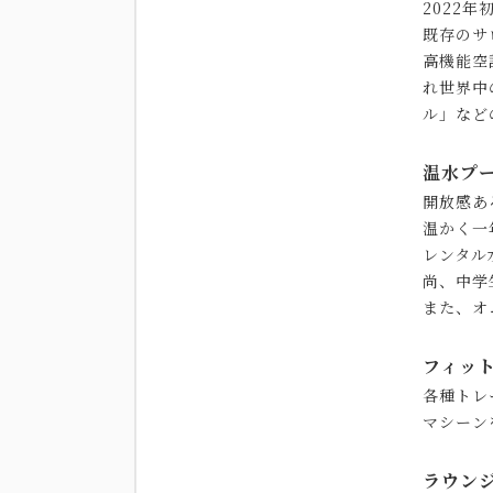
2022年
既存のサ
高機能空
れ世界中
ル」など
温水プ
開放感あ
温かく一
レンタル
尚、中学
また、オ
フィッ
各種トレ
マシーン
ラウン