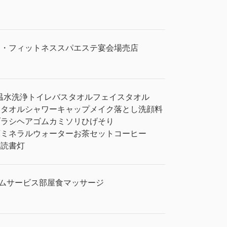
ム・フィットネス
スパ
エステ
宴会場
売店
温水洗浄トイレ
バスタオル
フェイスタオル
ィタオル
シャワーキャップ
メイク落とし
洗顔料
ブラシ
ヘアゴム
カミソリ
ひげそり
庫
ミネラルウォーター
お茶セット
コーヒー
・読書灯
ムサービス
部屋食
マッサージ