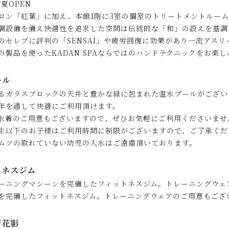
初夏OPEN
ロン「紅葉」に加え、本館1階に3室の個室のトリートメントルー
調設備を備え快適性を追求した空間は伝統的な「和」の設えを基調
のセレブに評判の「SENSAI」や疲労回復に効果があり一流アス
の製品を使ったKADAN SPAならではのハンドテクニックをお楽
ール
るガラスブロックの天井と豊かな緑に包まれた温水プールがござい
年を通して快適にご利用頂けます。
水着のご用意もございますので、ぜひお気軽にご利用くださいませ
生以下のお子様はご利用時間に制限がございますので、ご了承くだ
ムツの取れていない幼児の入水はご遠慮頂いております。
トネスジム
ーニングマシーンを完備したフィットネスジム。トレーニングウェ
を完備したフィットネスジム。トレーニングウェアのご用意もござ
ジ花影