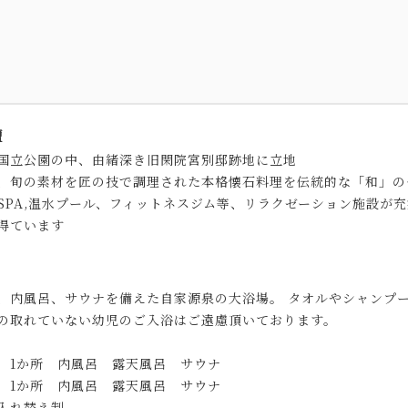
壇
国立公園の中、由緒深き旧閑院宮別邸跡地に立地
、旬の素材を匠の技で調理された本格懐石料理を伝統的な「和」の
N SPA,温水プール、フィットネスジム等、リラクゼーション施設
得ています
、内風呂、サウナを備えた自家源泉の大浴場。 タオルやシャンプ
の取れていない幼児のご入浴はご遠慮頂いております。
 1か所 内風呂 露天風呂 サウナ
 1か所 内風呂 露天風呂 サウナ
入れ替え制