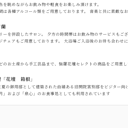
色を眺めながらお飲み物や軽食をお楽しみ頂けます。
間は各種アルコール類をご用意しております。 音楽と共に素敵な
青蘭
リーを併設したサロン。 夕方の時間帯はお飲み物のサービスもご
ジチェアもご用意しております。 大浴場ご入浴後のお待ち合わせ
どのお土産から手工芸品まで、強羅花壇セレクトの商品をご用意し
理「花壇 箱根」
に夏の御用邸として建築された由緒ある旧閑院宮別邸をビジター向
月」および「泉心」のお食事処としても利用されています