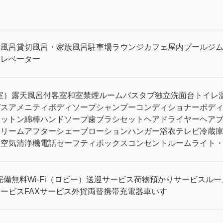
天風呂
貸切風呂・家族風呂
駐車場
ラウンジ
カフェ
屋内プール
ジ
エレベーター
室）
露天風呂付客室
和室
禁煙ルーム
バスタブ
独立洗面台
トイレ
バスアメニティ
ボディソープ
シャンプー
コンディショナー
ボデ
コットン
綿棒
ハンドソープ
歯ブラシセット
ヘアドライヤー
ヘア
クリーム
アフターシェーブローション
ハンガー
浴衣
テレビ
冷蔵
器
空気清浄機
電話
セーフティボックス
コンセント
ルームライト
完備
無料Wi-Fi（ロビー）
送迎サービス
荷物預かりサービス
ルー
サービス
FAXサービス
外貨両替
携帯充電器
車いす